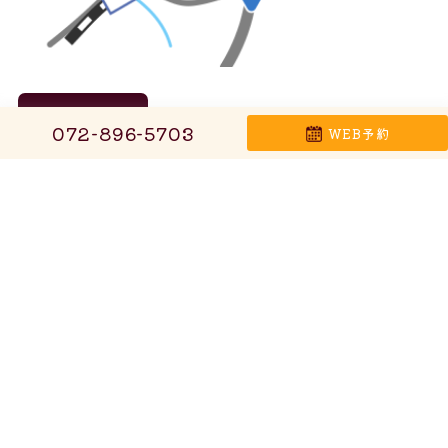
アクセス
枚方市・長尾駅から徒歩11分
072-896-5703
WEB予約
ホーム
泌尿器科でみる症状・疾患
かとうクリニックの5つの強み
頻尿・尿漏れ
泌尿器科の検査・手術
おねしょ・夜尿症
お知らせ・ブログ
血尿(尿潜血陽性)
よくある質問
尿路結石
お問い合わせ
膀胱炎
性感染症
慢性前立腺炎