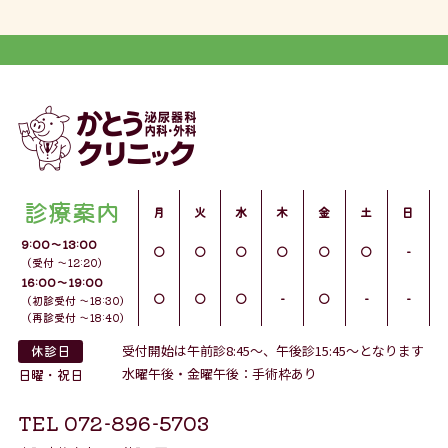
診療案内
月
火
水
木
金
土
日
9:00〜13:00
○
○
○
○
○
○
-
（受付 ～12:20）
16:00〜19:00
○
○
○
-
○
-
-
（初診受付 ～18:30）
（再診受付 ～18:40）
休診日
受付開始は午前診8:45～、午後診15:45～となります
水曜午後・金曜午後：手術枠あり
日曜・祝日
TEL 072-896-5703