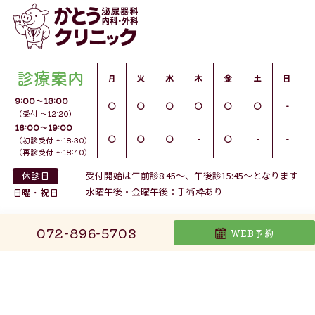
診療案内
月
火
水
木
金
土
日
9:00〜13:00
○
○
○
○
○
○
-
（受付 ～12:20）
16:00〜19:00
○
○
○
-
○
-
-
（初診受付 ～18:30）
（再診受付 ～18:40）
休診日
受付開始は午前診8:45～、午後診15:45～となります
水曜午後・金曜午後：手術枠あり
日曜・祝日
TEL 072-896-5703
072-896-5703
WEB予約
大阪府枚方市長尾荒阪1丁目2889-1
お問い合わせ