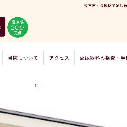
枚方市・長尾駅で泌尿
駐車場
20台
徒
完備
当院について
アクセス
泌尿器科の検査・手