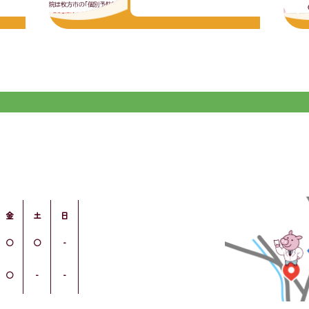
金
土
日
○
○
-
○
-
-